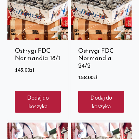
Ostrygi FDC
Ostrygi FDC
Normandia 18/1
Normandia
24/2
145.00
zł
158.00
zł
Dodaj do
Dodaj do
koszyka
koszyka