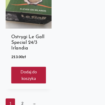
Ostrygi Le Gall
Special 24/3
Irlandia
213.00
zł
Dodaj do
koszyka
1
2
→