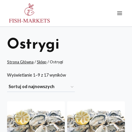
Przejdź
do
treści
Ostrygi
Strona Główna
/
Sklep
/
Ostrygi
Posortowane
Wyświetlanie 1–9 z 17 wyników
według
najnowszych