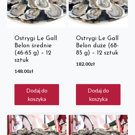
Ostrygi Le Gall
Ostrygi Le Gall
Belon średnie
Belon duże (68-
(46-65 g) – 12
85 g) – 12 sztuk
sztuk
182.00
zł
148.00
zł
Dodaj do
Dodaj do
koszyka
koszyka