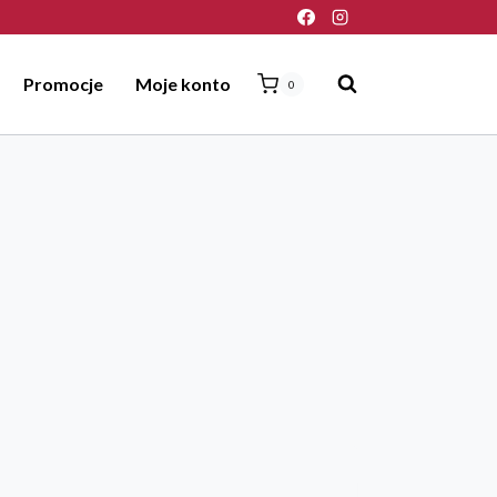
Promocje
Moje konto
0
i