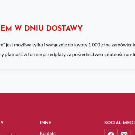
IEM W DNIU DOSTAWY
” jest możliwa tylko i wyłącznie do kwoty 1 000 zł na zamówieni
my płatność w formie przedpłaty za pośrednictwem płatności on-li
MY
INNE
SOCIAL MED
Kontakt