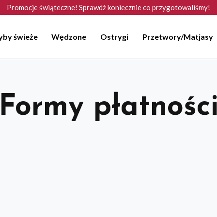
Promocje świąteczne! Sprawdź koniecznie co przygotowaliśmy!
yby świeże
Wędzone
Ostrygi
Przetwory/Matjasy
Formy płatnośc