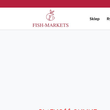
Przejdź
do
Sklep
R
treści