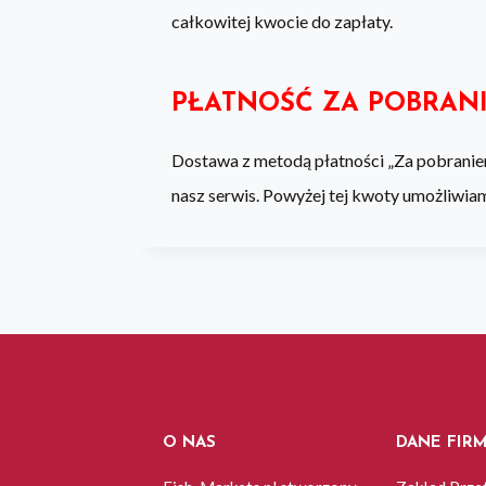
całkowitej kwocie do zapłaty.
PŁATNOŚĆ ZA POBRAN
Dostawa z metodą płatności „Za pobraniem
nasz serwis. Powyżej tej kwoty umożliwia
O NAS
DANE FIR