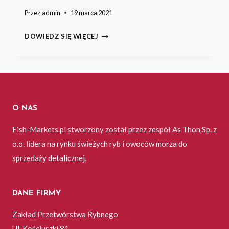
Przez
admin
19 marca 2021
DORADA
DOWIEDZ SIĘ WIĘCEJ
PIECZONA
O NAS
Fish-Markets.pl stworzony został przez zespół As Thon Sp. z
o.o. lidera na rynku świeżych ryb i owoców morza do
sprzedaży detalicznej.
DANE FIRMY
Zakład Przetwórstwa Rybnego
Ul. Kościuszki 81