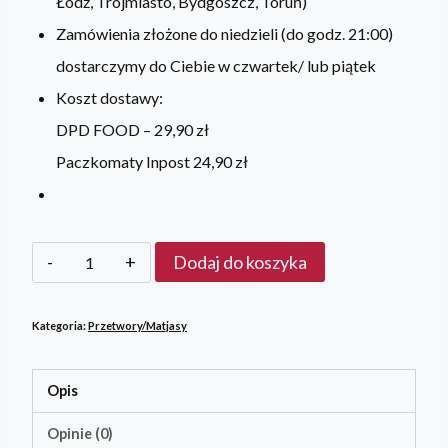
Łódź, Trójmiasto, Bydgoszcz, Toruń)
Zamówienia złożone do niedzieli (do godz. 21:00)
dostarczymy do Ciebie w czwartek/ lub piątek
Koszt dostawy:
DPD FOOD –
29,90 zł
Paczkomaty Inpost
24,90 zł
ilość
Dodaj do koszyka
Pasztet
z
Kategoria:
Przetwory/Matjasy
wędzonej
troci
Opis
400-
Opinie (0)