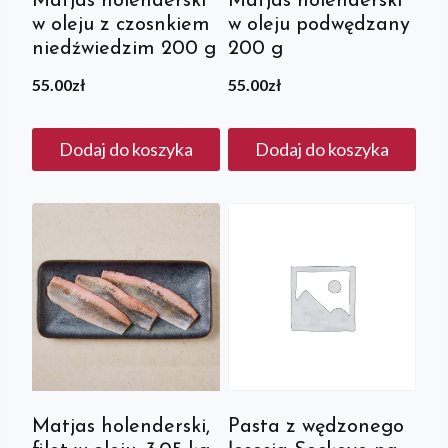
Matjas holenderski
Matjas holenderski
w oleju z czosnkiem
w oleju podwędzany
niedźwiedzim 200 g
200 g
55.00
zł
55.00
zł
Dodaj do koszyka
Dodaj do koszyka
Matjas holenderski,
Pasta z wędzonego