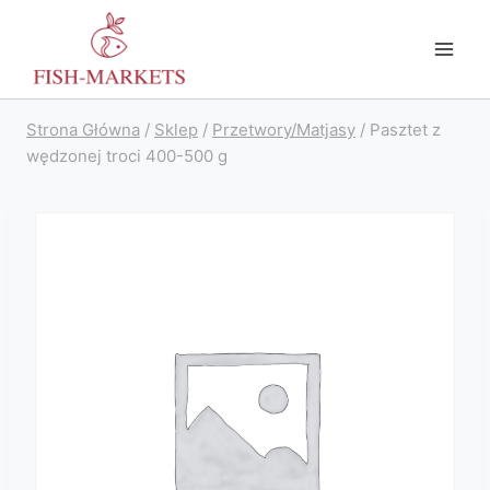
Przejdź
do
treści
Strona Główna
/
Sklep
/
Przetwory/Matjasy
/
Pasztet z
wędzonej troci 400-500 g