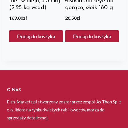
filet w oleju, 3.05 kg
łososia Sockeye na
(2,25 kg wsad)
gorąco, słoik 180 g
169.00
zł
20.50
zł
Dodaj do koszyka
Dodaj do koszyka
O NAS
Fish-Markets.pl stworzony został przez zespół As Thon Sp. z
o.o. lidera na rynku świeżych ryb i owoców morza do
sprzedaży detalicznej.