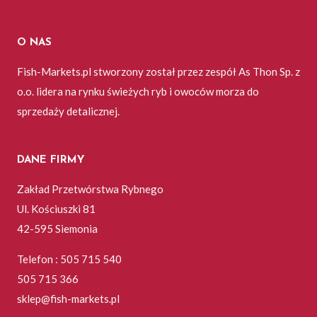
O NAS
Fish-Markets.pl stworzony został przez zespół As Thon Sp. z
o.o. lidera na rynku świeżych ryb i owoców morza do
sprzedaży detalicznej.
DANE FIRMY
Zakład Przetwórstwa Rybnego
Ul. Kościuszki 81
42-595 Siemonia
Telefon : 505 715 540
505 715 366
sklep@fish-markets.pl