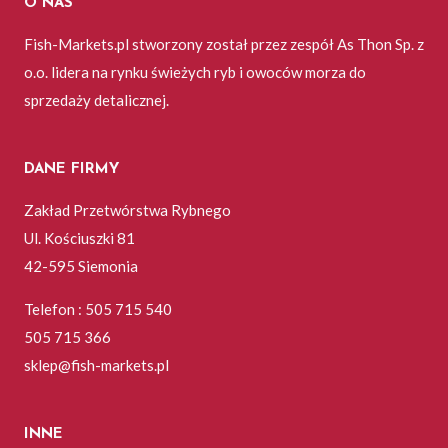
O NAS
Fish-Markets.pl stworzony został przez zespół As Thon Sp. z
o.o. lidera na rynku świeżych ryb i owoców morza do
sprzedaży detalicznej.
DANE FIRMY
Zakład Przetwórstwa Rybnego
Ul. Kościuszki 81
42-595 Siemonia
Telefon : 505 715 540
505 715 366
sklep@fish-markets.pl
INNE