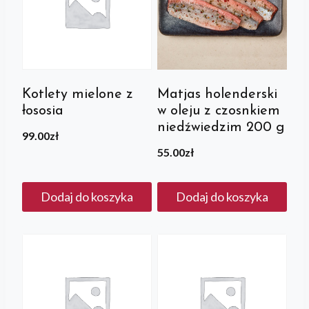
Kotlety mielone z
Matjas holenderski
łososia
w oleju z czosnkiem
niedźwiedzim 200 g
99.00
zł
55.00
zł
Dodaj do koszyka
Dodaj do koszyka