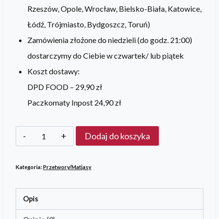
Rzeszów, Opole, Wrocław, Bielsko-Biała, Katowice,
Łódź, Trójmiasto, Bydgoszcz, Toruń)
Zamówienia złożone do niedzieli (do godz. 21:00)
dostarczymy do Ciebie w czwartek/ lub piątek
Koszt dostawy:
DPD FOOD –
29,90 zł
Paczkomaty Inpost
24,90 zł
ilość
Dodaj do koszyka
Pasta
z
Kategoria:
Przetwory/Matjasy
wędzonego
łososia
Opis
Sockeye