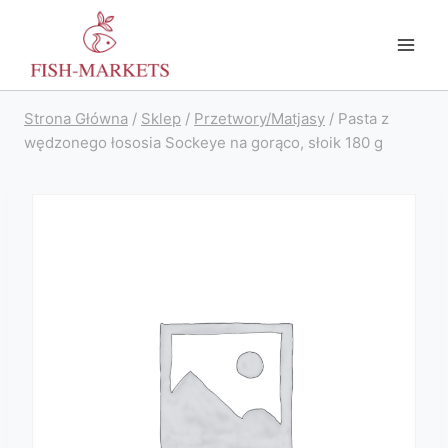
Przejdź
do
treści
Strona Główna
/
Sklep
/
Przetwory/Matjasy
/
Pasta z
wędzonego łososia Sockeye na gorąco, słoik 180 g