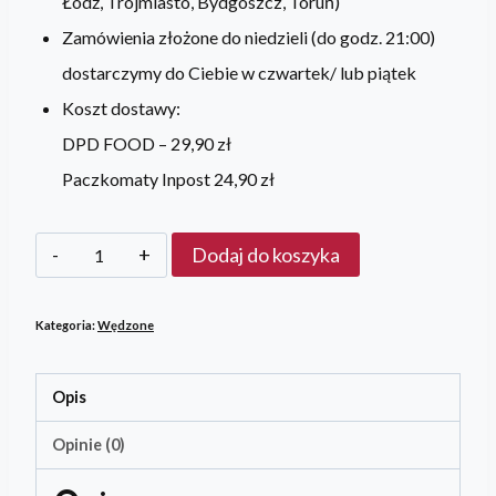
Łódź, Trójmiasto, Bydgoszcz, Toruń)
Zamówienia złożone do niedzieli (do godz. 21:00)
dostarczymy do Ciebie w czwartek/ lub piątek
Koszt dostawy:
DPD FOOD –
29,90 zł
Paczkomaty Inpost
24,90 zł
ilość
Dodaj do koszyka
Dorada
wędzona
Kategoria:
Wędzone
na
gorąco
Opis
330-
Opinie (0)
500