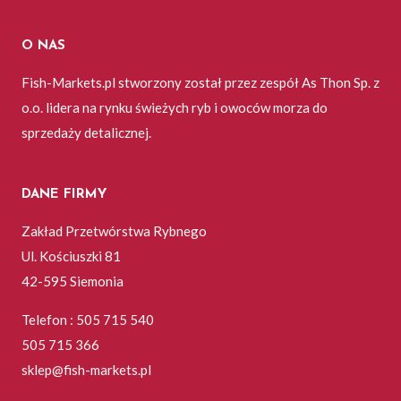
O NAS
Fish-Markets.pl stworzony został przez zespół As Thon Sp. z
o.o. lidera na rynku świeżych ryb i owoców morza do
sprzedaży detalicznej.
DANE FIRMY
Zakład Przetwórstwa Rybnego
Ul. Kościuszki 81
42-595 Siemonia
Telefon : 505 715 540
505 715 366
sklep@fish-markets.pl