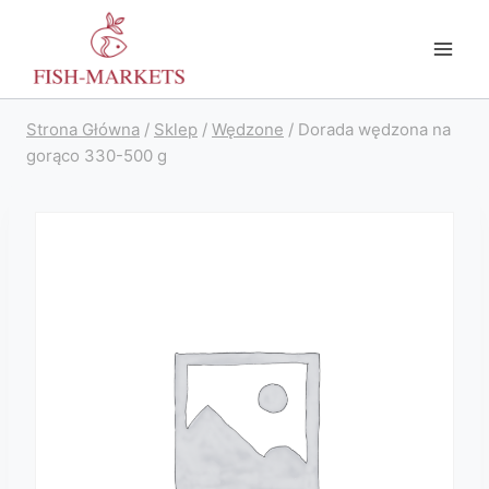
Przejdź
do
treści
Strona Główna
/
Sklep
/
Wędzone
/
Dorada wędzona na
gorąco 330-500 g